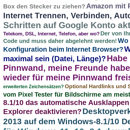
Amazon mit P
Box den Stecker zu ziehen?
Internet Trennen, Verbinden, Aut
Schritten auf Google Konto akt
Der von Ih
Telekom, DSL, Internet, Telefon, aber wo?
Wo 
Code und muss daher abgelehnt werden!
W
Konfiguration beim Internet Browser?
Habe 
maximal sein (Datei, Länge)?
Pinnwand, meine Freunde habe i
wieder für meine Pinnwand frei
Optional Hardlinks und 
erweiterten Zeichensätzen?
vom Pixel Tester für Bildschirme am mei
8.1/10 das automatische Ausklappen
Desktopverk
Explorer deaktivieren?
2013 auf dem Windows-8.1/10 D