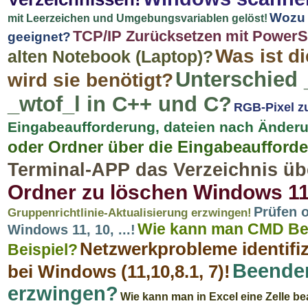
Wozu 
mit Leerzeichen und Umgebungsvariablen gelöst!
TCP/IP Zurücksetzen mit PowerShe
geeignet?
Was ist d
alten Notebook (Laptop)?
Unterschied _t
wird sie benötigt?
_wtof_l in C++ und C?
RGB-Pixel zu
Eingabeaufforderung, dateien nach Änder
oder Ordner über die Eingabeaufford
Terminal-APP das Verzeichnis ü
Ordner zu löschen Windows 11, 1
Prüfen o
Gruppenrichtlinie-Aktualisierung erzwingen!
Wie kann man CMD Befe
Windows 11, 10, ...!
Netzwerkprobleme identifi
Beispiel?
Beende
bei Windows (11,10,8.1, 7)!
erzwingen?
Wie kann man in Excel eine Zelle be