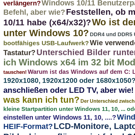
Windows 10/11 Benutzerp
verlängern?
Feststellen, ob 
Befehl, aber wie?
Wo ist de
10/11 habe (x64/x32)?
unter Windows 10?
DDR4 und DDR5 U
Wie verwende
bootfähiges USB-Laufwerk?
Unterschied Bilder runt
Tastatur?
ich Windows x64 im 32 bit Mod
Warum ist das Windows auf dem C: L
tauschen!
1920x1080, 1920x1200 oder 1680x1050
anschließen oder LED TV, aber wie!
was kann ich tun?
Der Unterschied zwisc
kleine Startpartition unter Windows 11, 10, ... 
Wind
einstellen unter Windows 11, 10, ....?
LCD-Monitore, Lapt
HEIF-Format?