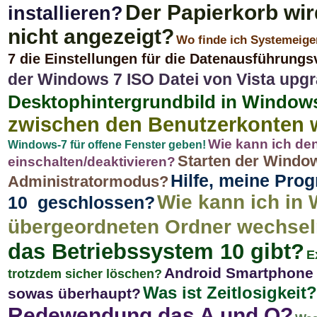
Der Papierkorb wi
installieren?
nicht angezeigt?
Wo finde ich Systemeige
7 die Einstellungen für die Datenausführung
der Windows 7 ISO Datei von Vista upg
Desktophintergrundbild in Window
zwischen den Benutzerkonten 
Wie kann ich de
Windows-7 für offene Fenster geben!
Starten der Windo
einschalten/deaktivieren?
Hilfe, meine Pro
Administratormodus?
Wie kann ich in 
10 geschlossen?
übergeordneten Ordner wechse
das Betriebssystem 10 gibt?
E
Android Smartphone 
trotzdem sicher löschen?
Was ist Zeitlosigkeit?
sowas überhaupt?
Redewendung das A und O?