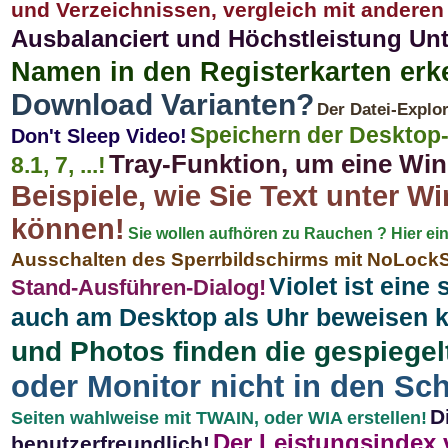
und Verzeichnissen, vergleich mit anderen
Ausbalanciert und Höchstleistung Unt
Namen in den Registerkarten er
Download Varianten?
Der Datei-Explo
Speichern der Desktop-
Don't Sleep Video!
Tray-Funktion, um eine Win
8.1, 7, ...!
Beispiele, wie Sie Text unter 
können!
Sie wollen aufhören zu Rauchen ? Hier ein
Ausschalten des Sperrbildschirms mit NoLock
Violet ist eine
Stand-Ausführen-Dialog!
auch am Desktop als Uhr beweisen 
und Photos finden die gespiegel
oder Monitor nicht in den Sc
D
Seiten wahlweise mit TWAIN, oder WIA erstellen!
Der Leistungsindex 
benutzerfreundlich!