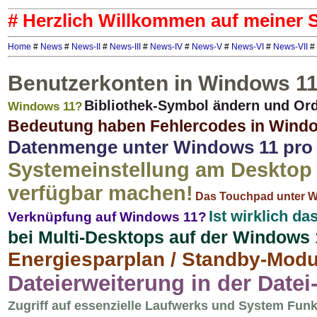
# Herzlich Willkommen auf meiner Se
Home
#
News
#
News-II
#
News-III
#
News-IV
#
News-V
#
News-VI
#
News-VII
#
Benutzerkonten in Windows 11
Bibliothek-Symbol ändern und Or
Windows 11?
Bedeutung haben Fehlercodes in Win
Datenmenge unter Windows 11 pro
Systemeinstellung am Desktop 
verfügbar machen!
Das Touchpad unter 
Ist wirklich da
Verknüpfung auf Windows 11?
bei Multi-Desktops auf der Windows 
Energiesparplan / Standby-Mod
Dateierweiterung in der Datei-
Zugriff auf essenzielle Laufwerks und System Funk