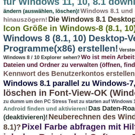
für Windows 11, 10, 8.1 down
Windows 8.1 und 8
ändern (auswählen, löschen)!
Die Windows 8.1 Deskto
hinauszögern!
Icon Größe in Windows-8 (8.1, 10
Windows 8 (8.1, 10) Desktop-
Programme(x86) erstellen!
Verste
Wo ist mein Arbei
Windows 8 / 10 Explorer sehen?
Dateien und Ordner zu verwalten (öffnen, find
Kennwort des Benutzerkontos erstellen,
Windows 8.1 parallel zu Windows-7, 
löschen in Font-View-OK (Wind
zu dumm um den PC Stress Test zu starten auf Windows 10
Das Daten-Roa
Android finden und aktivieren!
Neuberechnen des Windo
(deaktivieren)!
Pixel Farbe abfragen mit H
8.1)?