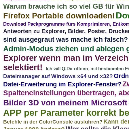
Warum brauche ich so viel GB für Wi
Do
Firefox Portable downloaden!
Download Packprogramme fürs Komprimieren, Entkom
Antworten zu Explorer, Bilder, Poster, Drucke
sind ausgegraut was mache ich falsch?
Admin-Modus ziehen und ablegen g
Explorer wenn man im Verzeic
selektiert!
Ich will Q-Dir öffnen, mit bestimmten E
Ordn
Dateimanager auf Windows x64 und x32?
Z
Datei-Erweiterung im Explorer-Fenster?
Spalteneinstellungen übertragen, ab
Bilder 3D von meinem Microsof
APP per Parameter korrekt b
Kann den
Befehle in der ColorConsole ausführen?
Wer sollte die Kla