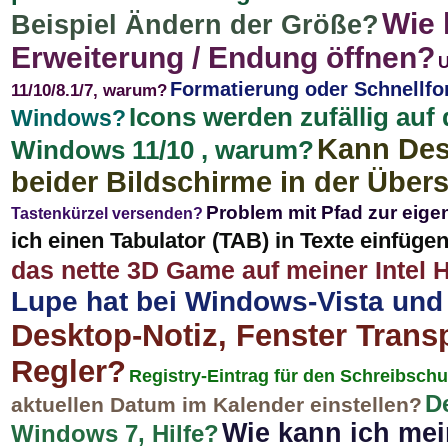
Wie 
Beispiel Ändern der Größe?
Erweiterung / Endung öffnen?
U
Formatierung oder Schnellfo
11/10/8.1/7, warum?
Icons werden zufällig auf
Windows?
Kann Des
Windows 11/10 , warum?
beider Bildschirme in der Über
Problem mit Pfad zur eige
Tastenkürzel versenden?
ich einen Tabulator (TAB) in Texte einfü
das nette 3D Game auf meiner Intel
Lupe hat bei Windows-Vista und
Desktop-Notiz, Fenster Trans
Regler?
Registry-Eintrag für den Schreibsch
D
aktuellen Datum im Kalender einstellen?
Wie kann ich me
Windows 7, Hilfe?