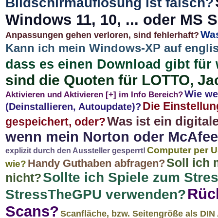
Bildschirmauflösung ist falsch?
Windows 11, 10, ... oder MS 
Was
Anpassungen gehen verloren, sind fehlerhaft?
Kann ich mein Windows-XP auf engli
dass es einen Download gibt für 
sind die Quoten für LOTTO, Ja
Wie wer
Aktivieren und Aktivieren [+] im Info Bereich?
Die Einstellu
(Deinstallieren, Autoupdate)?
Was ist ein digital
gespeichert, oder?
wenn mein Norton oder McAfee 
Computer per US
explizit durch den Aussteller gesperrt!
Soll ich
Handy Guthaben abfragen?
wie?
Sollte ich Spiele zum Stre
nicht?
Rüc
StressTheGPU verwenden?
Scans?
Scanfläche, bzw. Seitengröße als DIN