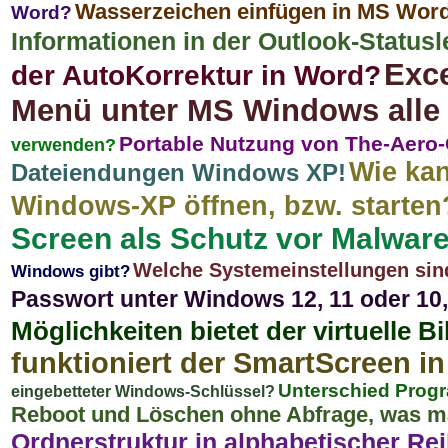
Wasserzeichen einfügen in MS Word
Word?
Informationen in der Outlook-Statusle
Exce
der AutoKorrektur in Word?
Menü unter MS Windows alle
Portable Nutzung von The-Aero
verwenden?
Wie kan
Dateiendungen Windows XP!
Windows-XP öffnen, bzw. starten
Screen als Schutz vor Malware
Welche Systemeinstellungen sind 
Windows gibt?
Passwort unter Windows 12, 11 oder 10,
Möglichkeiten bietet der virtuelle B
funktioniert der SmartScreen in
Unterschied Prog
eingebetteter Windows-Schlüssel?
Reboot und Löschen ohne Abfrage, was ma
Ordnerstruktur in alphabetischer Re