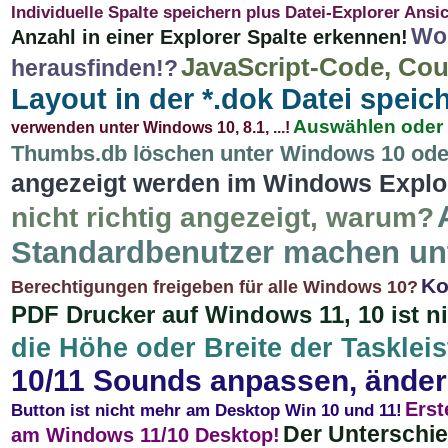
Individuelle Spalte speichern plus Datei-Explorer Ansich
Wo 
Anzahl in einer Explorer Spalte erkennen!
JavaScript-Code, Co
herausfinden!?
Layout in der *.dok Datei speich
Auswählen oder 
verwenden unter Windows 10, 8.1, ...!
Thumbs.db löschen unter Windows 10 ode
angezeigt werden im Windows Explo
nicht richtig angezeigt, warum?
Standardbenutzer machen un
Ko
Berechtigungen freigeben für alle Windows 10?
PDF Drucker auf Windows 11, 10 ist n
die Höhe oder Breite der Tasklei
10/11 Sounds anpassen, ändern
Erst
Button ist nicht mehr am Desktop Win 10 und 11!
Der Unterschi
am Windows 11/10 Desktop!