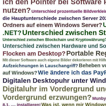
ich den Pointer bei Software
nutzen?
Unterschied prozentuelle Bildverkle
die Hauptunterschiede zwischen Server 2
Ordners auf einem Windows Server?
Unterschied zwischen S
.NET?
Unterschied zwischen Blockchain und Kryptowährung
Unterschied zwischen Hardware und So
Portable Re
Flocken am Desktop?
Mit dieser Software auch eigene Bilder dekorieren mit Hil
Beheben vo
Aufzeichnungen in Lauschangriff?
Wie ändere ich das Pay
auf Windows?
Digitalen Desktopuhr unter Wi
Digitaluhr im Vordergrund un
Vordergrund erzwungen?
Munbyn
Was ist, wenn mir Windows 1
8.1, .... installieren!