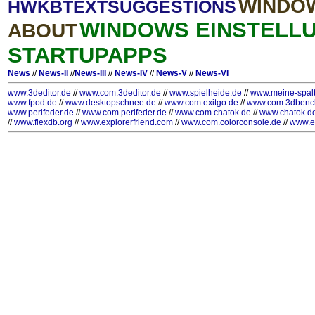
WINDOW
HWKBTEXTSUGGESTIONS
WINDOWS EINSTELLU
ABOUT
STARTUPAPPS
News
//
News-II
//
News-III
//
News-IV
//
News-V
//
News-VI
www.3deditor.de
//
www.com.3deditor.de
//
www.spielheide.de
//
www.meine-spal
www.fpod.de
//
www.desktopschnee.de
//
www.com.exitgo.de
//
www.com.3dbenc
www.perlfeder.de
//
www.com.perlfeder.de
//
www.com.chatok.de
//
www.chatok.d
//
www.flexdb.org
//
www.explorerfriend.com
//
www.com.colorconsole.de
//
www.e