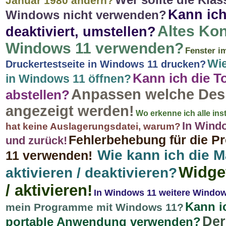
Januar 1980 ändern?
Kann ic
Windows nicht verwenden?
Altes Kon
deaktiviert, umstellen?
Windows 11 verwenden?
Fenster i
Wie
Druckertestseite in Windows 11 drucken?
Kann ich die 
in Windows 11 öffnen?
Anpassen welche Des
abstellen?
angezeigt werden!
Wo erkenne ich alle in
In Windo
hat keine Auslagerungsdatei, warum?
Fehlerbehebung für die P
und zurück!
Wie kann ich die 
11 verwenden!
Widge
aktivieren / deaktivieren?
/ aktivieren!
In Windows 11 weitere Windows
Kann i
mein Programme mit Windows 11?
Der
portable Anwendung verwenden?