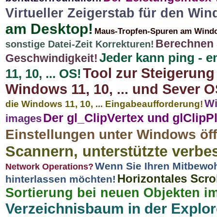
Virtueller Zeigerstab für den Wi
am Desktop!
Maus-Tropfen-Spuren am Wind
Berechnen 
sonstige Datei-Zeit Korrekturen!
Jeder kann ping - 
Geschwindigkeit!
Tool zur Steigerung
11, 10, ... OS!
Windows 11, 10, ... und Sever O
Wi
die Windows 11, 10, ... Eingabeaufforderung!
Der gl_ClipVertex und glClipP
images
Einstellungen unter Windows öf
Scannern, unterstützte verbe
Wenn Sie Ihren Mitbewoh
Network Operations?
Horizontales Scro
hinterlassen möchten!
Sortierung bei neuen Objekten im
Verzeichnisbaum in der Explo