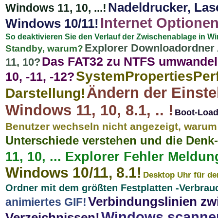
Nadeldrucker, Las
Windows 11, 10, ...!
Internet Optione
Windows 10/11!
So deaktivieren Sie den Verlauf der Zwischenablage in W
Explorer Downloadordner 
Standby, warum?
Das FAT32 zu NTFS umwandeln
11, 10?
SystemPropertiesPerf
10, -11, -12?
Ändern der Einste
Darstellung!
Windows 11, 10, 8.1, .. !
Boot-Load
Benutzer wechseln nicht angezeigt, waru
Unterschiede verstehen und die Denk
11, 10, ... Explorer Fehler Meldun
Windows 10/11, 8.1!
Desktop Uhr für de
Ordner mit dem größten Festplatten -Verbrau
Verbindungslinien zw
animiertes GIF!
Windows scannen
Verzeichnissen!