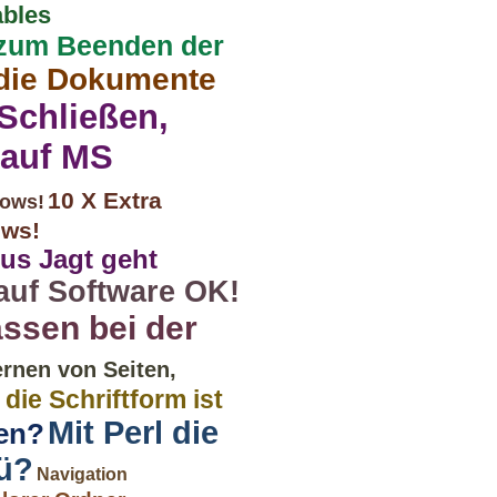
ables
zum Beenden der
 die Dokumente
 Schließen,
 auf MS
10 X Extra
dows!
ows!
us Jagt geht
auf Software OK!
assen bei der
ernen von Seiten,
die Schriftform ist
Mit Perl die
ten?
ü?
Navigation