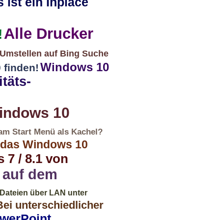
 ist ein Inplace
Alle Drucker
!
Umstellen auf Bing Suche
Windows 10
 finden!
täts-
indows 10
am Start Menü als Kachel?
 das Windows 10
7 / 8.1 von
 auf dem
 Dateien über LAN unter
Bei unterschiedlicher
owerPoint