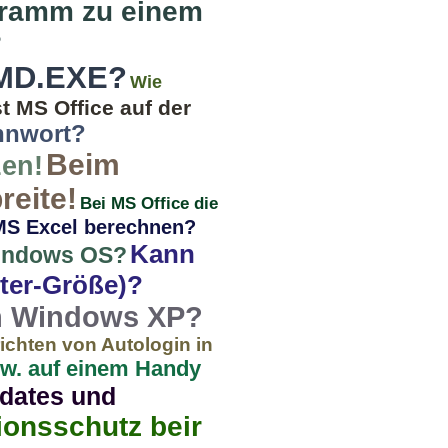
gramm zu einem
?
CMD.EXE?
Wie
t MS Office auf der
nnwort?
Beim
zen!
reite!
Bei MS Office die
MS Excel berechnen?
Kann
Windows OS?
ter-Größe)?
in Windows XP?
ichten von Autologin in
sw. auf einem Handy
dates und
ionsschutz beir