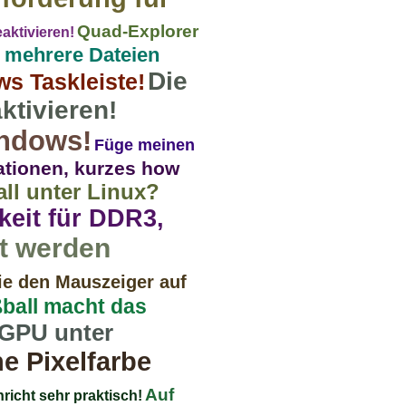
Quad-Explorer
aktivieren!
r mehrere Dateien
Die
s Taskleiste!
ktivieren!
indows!
Füge meinen
ationen, kurzes how
all unter Linux?
keit für DDR3,
ht werden
ie den Mauszeiger auf
ball macht das
r GPU unter
e Pixelfarbe
Auf
richt sehr praktisch!