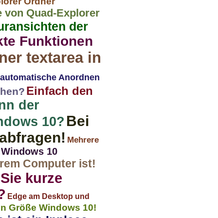
lorer Ordner
te von Quad-Explorer
uransichten der
kte Funktionen
ner textarea in
s automatische Anordnen
Einfach den
chen?
nn der
Bei
indows 10?
abfragen!
Mehrere
 Windows 10
hrem Computer ist!
Sie kurze
?
Edge am Desktop und
en Größe Windows 10!