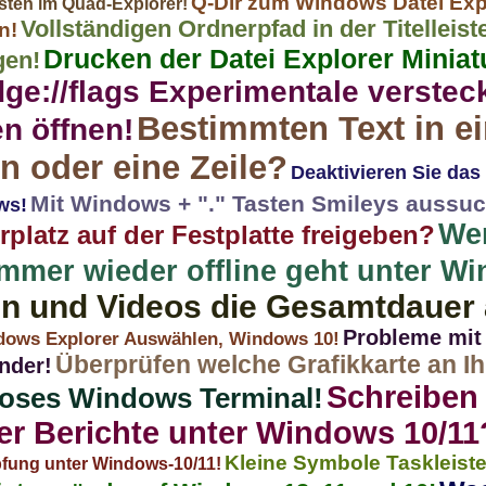
Q-Dir zum Windows Datei Exp
asten im Quad-Explorer!
Vollständigen Ordnerpfad in der Titelleis
n!
Drucken der Datei Explorer Miniat
gen!
ge://flags Experimentale verstec
Bestimmten Text in ei
n öffnen!
 oder eine Zeile?
Deaktivieren Sie da
Mit Windows + "." Tasten Smileys aussu
ws!
We
platz auf der Festplatte freigeben?
mmer wieder offline geht unter W
n und Videos die Gesamtdauer 
Probleme mit
ndows Explorer Auswählen, Windows 10!
Überprüfen welche Grafikkarte an I
nder!
Schreiben 
oses Windows Terminal!
r Berichte unter Windows 10/11
Kleine Symbole Taskleist
üpfung unter Windows-10/11!