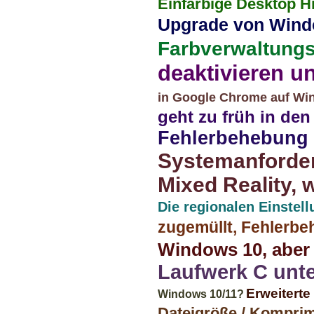
Einfarbige Desktop H
Upgrade von Wind
Farbverwaltungse
deaktivieren un
in Google Chrome auf Win
geht zu früh in de
Fehlerbehebung 
Systemanforde
Mixed Reality, 
Die regionalen Einstel
zugemüllt, Fehlerbe
Windows 10, aber 
Laufwerk C unt
Erweiterte
Windows 10/11?
Dateigröße / Komprim