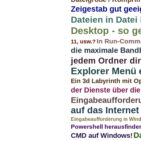
Zeigestab gut gee
Dateien in Datei
Desktop - so ge
In Run-Comma
11, usw.?
die maximale Band
jedem Ordner dir
Explorer Menü 
Ein 3d Labyrinth mit 
der Dienste über di
Eingabeaufforder
auf das Interne
Eingabeaufforderung in Window
Powershell herausfinde
D
CMD auf Windows!