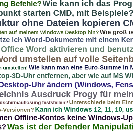
Wie kann ich das Pro
ng Befehle?
punkt starten CMD, mit Beispiele
ruktur ohne Dateien kopieren 
Wie groß is
ten auf meinem Windows Desktop hin?
tze ich Word-Dokumente mit einem Ke
Office Word aktivieren und benut
ord umstellen auf volle Seitenb
Wie kann man eine Euro-Summe in 
h umstellen!
ktop-3D-Uhr entfernen, aber wie auf MS 
r Desktop-Uhr ändern (Windows, Fens
zeichnis Ausdruck Progy für me
Unterschiede beim Einr
dschirmauflösung feststellen?
Kann ich Windows 12, 11, 10, u
-Versionen?
en Offline-Kontos keine Windows-Up
Was ist der Defender Manipulat
s?