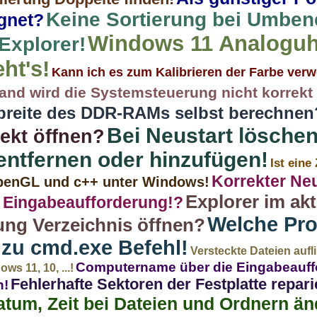
Keine Sortierung bei Umben
ignet?
Windows 11 Analoguh
 Explorer!
ht's!
Kann ich es zum Kalibrieren der Farbe ver
nd wird die Systemsteuerung nicht korrekt 
breite des DDR-RAMs selbst berechnen
Bei Neustart lösche
ekt öffnen?
entfernen oder hinzufügen!
Ist eine
Korrekter Ne
OpenGL und c++ unter Windows!
Explorer im akt
e Eingabeaufforderung!?
Welche Pr
ung Verzeichnis öffnen?
t zu cmd.exe Befehl!
Versteckte Dateien aufl
Computername über die Eingabeauff
s 11, 10, ...!
Fehlerhafte Sektoren der Festplatte repar
n!
atum, Zeit bei Dateien und Ordnern än