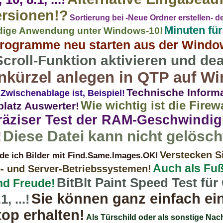
ersionen!?
Sortierung bei -Neue Ordner erstellen- de
Minuten fü
rdige Anwendung unter Windows-10!
rogramme neu starten aus der Window
roll-Funktion aktivieren und dea
nkürzel anlegen in QTP auf W
Technische Inform
 Zwischenablage ist, Beispiel!
Wie wichtig ist die Firew
platz Auswerter!
präziser Test der RAM-Geschwindig
Diese Datei kann nicht gelösc
!
Verstecken S
nde ich Bilder mit Find.Same.Images.OK!
Auch als Fuß
- und Server-Betriebssystemen!
BitBlt Paint Speed ​​Test fü
nd Freude!
Sie können ganz einfach ein
, ...!
op erhalten!
Als Türschild oder als sonstige Nach