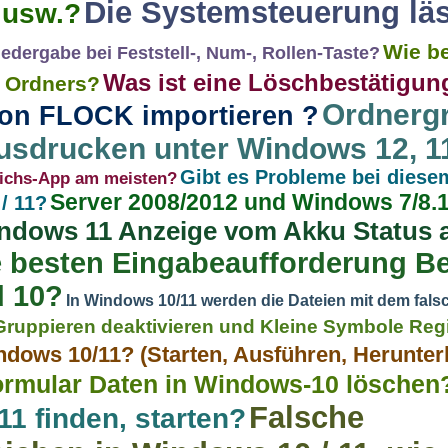
Die Systemsteuerung läs
 usw.?
Wie b
edergabe bei Feststell-, Num-, Rollen-Taste?
Was ist eine Löschbestätigun
s Ordners?
Ordnerg
on FLOCK importieren ?
usdrucken unter Windows 12, 11,
Gibt es Probleme bei diesem
leichs-App am meisten?
Server 2008/2012 und Windows 7/8.1/
/ 11?
ndows 11 Anzeige vom Akku Status al
e besten Eingabeaufforderung Be
 10?
In Windows 10/11 werden die Dateien mit dem fal
Gruppieren deaktivieren und Kleine Symbole Reg
ndows 10/11? (Starten, Ausführen, Herunter
rmular Daten in Windows-10 löschen
Falsche
11 finden, starten?