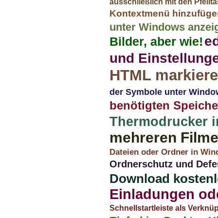
ausschließlich mit den Pfeilt
Kontextmenü hinzufüge
unter Windows anzei
ed
Bilder, aber wie!
und Einstellunge
HTML markieren
der Symbole unter Windo
benötigten Speicher
Thermodrucker i
mehreren Filme
Dateien oder Ordner in Wi
Ordnerschutz und Defe
Download kostenl
Einladungen ode
Schnellstartleiste als Verkn