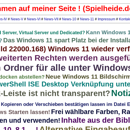
men auf meiner Seite ! (Spielheide.d
s-IV
#
News-V
#
News-VI
#
News-VII
#
News-10
#
News-11
#
Impressum
#
Kontak
Kann Windows 1
d Server, Virtual Server und Dedicated?
Das Windows 11 spart Platz bei der Install
?
ild 22000.168) Windows 11 wieder ver
weiterten Rechten werden ausgef
 Ordner für alle unter Windows
Neue Windows 11 Bildschirm-
docken abstellen?
erShell ISE Desktop Verknüpfung unt
Noti
Leiste ist nicht transparent?
 Kopieren oder Verschieben bestätigen lassen im Datei E
Frei wählbare Farben, 
ws Starten lassen!
Inhalte aus der Bib
hen und verwenden!
Alternative Eingabeau
0, 8.1, ...!