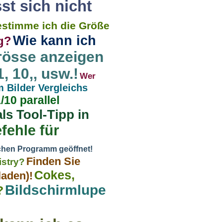
st sich nicht
estimme ich die Größe
Wie kann ich
g?
rösse anzeigen
 10,, usw.!
Wer
 Bilder Vergleichs
10 parallel
s Tool-Tipp in
fehle für
schen Programm geöffnet!
Finden Sie
istry?
Cokes,
laden)!
Bildschirmlupe
?