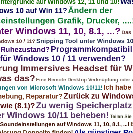
Was
intergründe auf Windows 12, 11 und 10!
Ändern der
ows 10 auf Win 11?
instellungen Grafik, Drucker, ....
ter Windows 11, 10, 8.1, ...?
Das 
Snipping Tool unter Windows 10
dows 10 / 11?
Programmkompatibili
n Ruhezustand?
für Windows 10 / 11 verwenden?
rung Immersives Headset für W
was das?
Eine Remote Desktop Verknüpfung oder 
Ich habe
lungen von Microsoft Windows 10/11!
Zurück zu Windows 
hebung, Reparatur?
Zu wenig Speicherplatz
wie (8.1)?
er Windows 10/11 beheben!
Teilen Sie
 Soundeinstellungen auf Windows 11, 10, 8.1, ...!
Als günstiger P
ierung Doppelte finden!