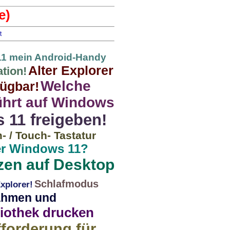
e)
t
1 mein Android-Handy
Alter Explorer
ation!
Welche
fügbar!
ührt auf Windows
 11 freigeben!
 / Touch- Tastatur
er Windows 11?
zen auf Desktop
Schlafmodus
xplorer!
Rahmen und
liothek drucken
fforderung für