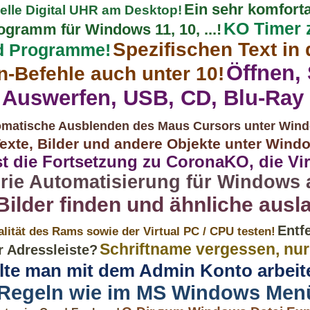
Ein sehr komfort
elle Digital UHR am Desktop!
KO Timer 
ramm für Windows 11, 10, ...!
Spezifischen Text in
d Programme!
Öffnen,
n-Befehle auch unter 10!
 Auswerfen, USB, CD, Blu-Ray
omatische Ausblenden des Maus Cursors unter Win
exte, Bilder und andere Objekte unter Wind
t die Fortsetzung zu CoronaKO, die Vir
rie Automatisierung für Windows 
Bilder finden und ähnliche ausl
Entf
lität des Rams sowie der Virtual PC / CPU testen!
Schriftname vergessen, nur 
 Adressleiste?
lte man mit dem Admin Konto arbei
g Regeln wie im MS Windows Men